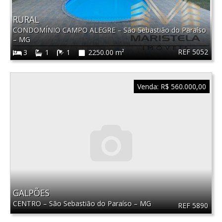
RURAL
CONDOMÍNIO CAMPO ALEGRE
–
São Sebastião do Paraíso
–
MG
REF 5052
3
1
1
2250.00 m²
Venda:
R$ 560.000,00
GALPÕES
CENTRO
–
São Sebastião do Paraíso
–
MG
REF 5890