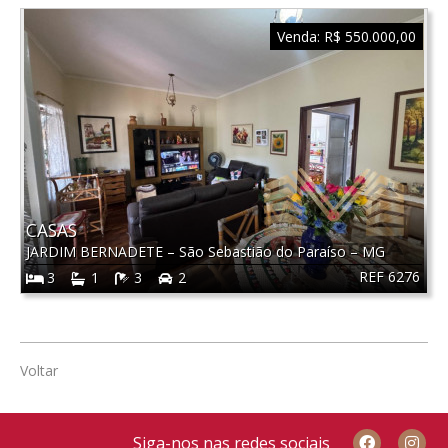
Venda:
R$ 550.000,00
CASAS
JARDIM BERNADETE
–
São Sebastião do Paraíso
–
MG
REF 6276
3
1
3
2
Voltar
Siga-nos nas redes sociais