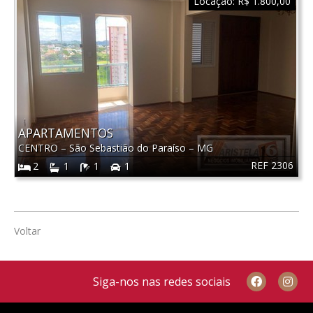
Locação:
R$ 1.800,00
APARTAMENTOS
CENTRO
–
São Sebastião do Paraíso
–
MG
REF 2306
2
1
1
1
Voltar
Siga-nos nas redes sociais