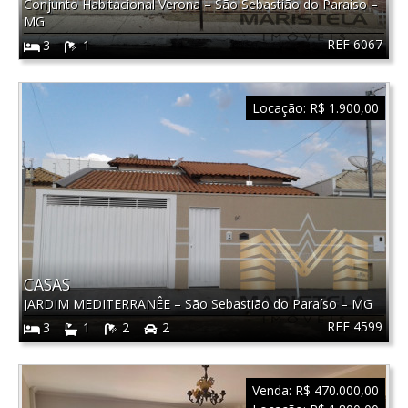
Conjunto Habitacional Verona
–
São Sebastião do Paraíso
–
MG
REF 6067
3
1
Locação:
R$ 1.900,00
CASAS
JARDIM MEDITERRANÊE
–
São Sebastião do Paraíso
–
MG
REF 4599
3
1
2
2
Venda:
R$ 470.000,00