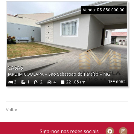
Venda:
R$ 850.000,00
CASAS
JARDIM COOLAPA
–
São Sebastião do Paraíso
–
MG
REF 6062
3
1
2
4
221.85 m²
Voltar
Siga-nos nas redes sociais