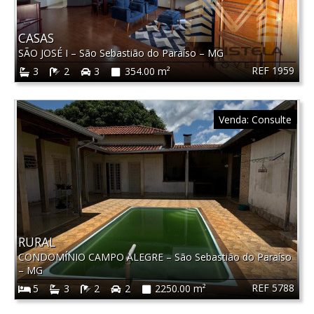
CASAS
SÃO JOSÉ I
–
São Sebastião do Paraíso
–
MG
REF 1959
3
2
3
354.00 m²
Venda:
Consulte
RURAL
CONDOMÍNIO CAMPO ALEGRE
–
São Sebastião do Paraíso
–
MG
REF 5788
5
3
2
2
2250.00 m²