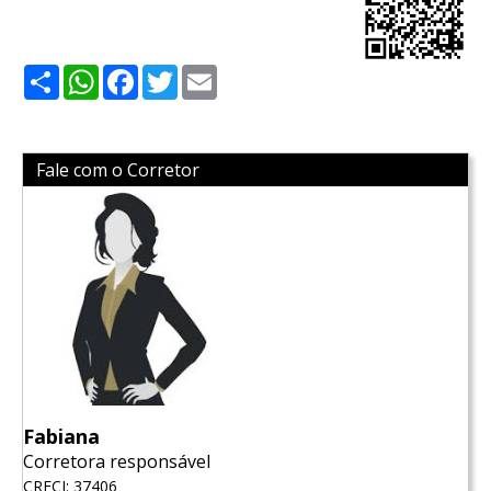
Share
WhatsApp
Facebook
Twitter
Email
Fale com o Corretor
Fabiana
Corretora responsável
CRECI: 37406