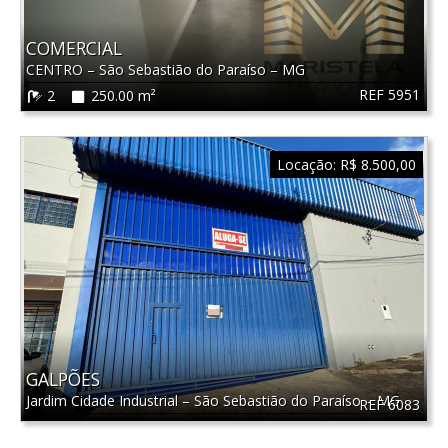
COMERCIAL
CENTRO
–
São Sebastião do Paraíso
–
MG
REF 5951
2
250.00 m²
Locação:
R$ 8.500,00
GALPÕES
Jardim Cidade Industrial
–
São Sebastião do Paraíso
–
MG
REF 6083