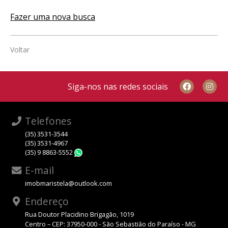
Fazer uma nova busca
Voltar
Siga-nos nas redes sociais
Telefones
(35) 3531-3544
(35) 3531-4967
(35) 9 8863-5552
WhatsApp
E-mail
imobmaristela@outlook.com
Endereço
Rua Doutor Placidino Brigagão, 1019
Centro – CEP: 37950-000 - São Sebastião do Paraíso - MG