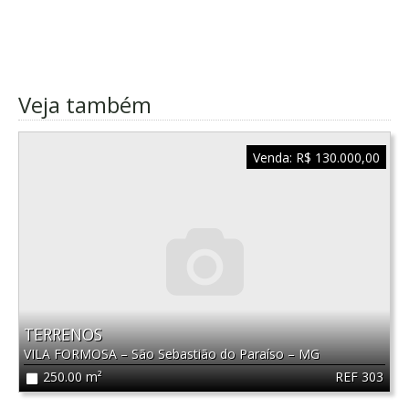
Veja também
Venda:
R$ 130.000,00
TERRENOS
VILA FORMOSA
–
São Sebastião do Paraíso
–
MG
REF 303
250.00 m²