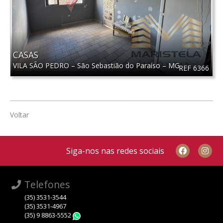
CASAS
VILA SÃO PEDRO
–
São Sebastião do Paraíso
–
MG
REF 6366
Voltar
Siga-nos nas redes sociais
Telefones
(35) 3531-3544
(35) 3531-4967
(35) 9 8863-5552
WhatsApp