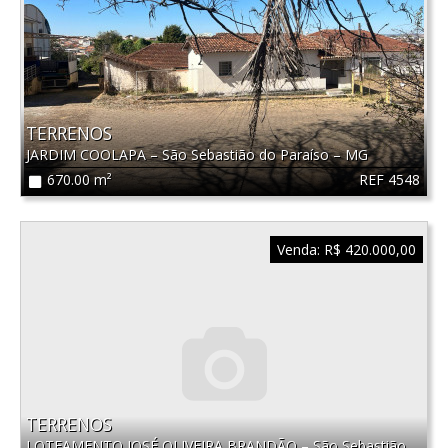
TERRENOS
JARDIM COOLAPA
–
São Sebastião do Paraíso
–
MG
REF 4548
670.00 m²
Venda:
R$ 420.000,00
TERRENOS
LOTEAMENTO JOSÉ OLIVEIRA BRANDÃO
–
São Sebastião