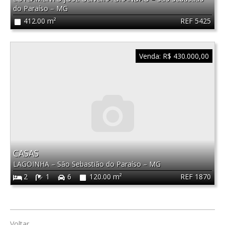
do Paraíso
–
MG
REF 5425
412.00 m²
Venda:
R$ 430.000,00
CASAS
LAGOINHA
–
São Sebastião do Paraíso
–
MG
REF 1870
2
1
6
120.00 m²
Voltar