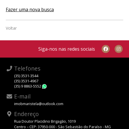
Fazer uma nova busca
Voltar
Siga-nos nas redes sociais
Telefones
(35) 3531-3544
(35) 3531-4967
(35) 9 8863-5552
WhatsApp
E-mail
imobmaristela@outlook.com
Endereço
Rua Doutor Placidino Brigagão, 1019
Centro – CEP: 37950-000 - São Sebastião do Paraíso - MG