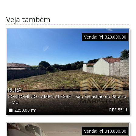
Veja também
Venda:
R$ 320.000,00
RURAL
CONDOMÍNIO CAMPO ALEGRE
–
São Sebastião do Paraíso
–
MG
REF 5511
2250.00 m²
Venda:
R$ 310.000,00