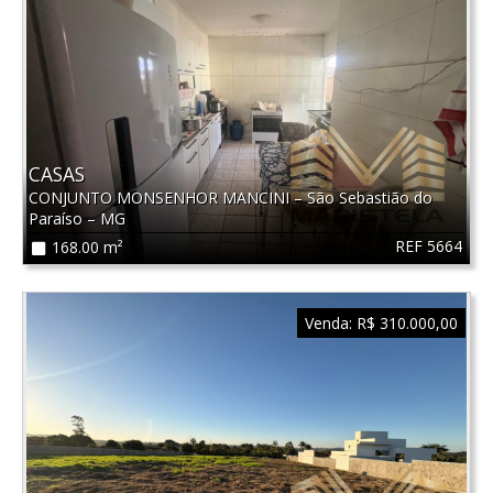
CASAS
CONJUNTO MONSENHOR MANCINI
–
São Sebastião do
Paraíso
–
MG
REF 5664
168.00 m²
Venda:
R$ 310.000,00