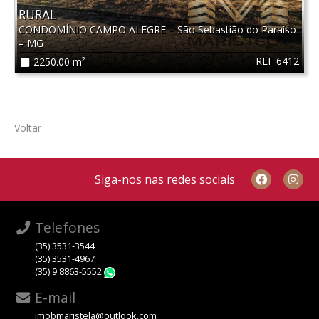
RURAL
CONDOMÍNIO CAMPO ALEGRE
–
São Sebastião do Paraíso
–
MG
REF 6412
2250.00 m²
Voltar
Siga-nos nas redes sociais
Telefones
(35) 3531-3544
(35) 3531-4967
(35) 9 8863-5552
WhatsApp
E-mail
imobmaristela@outlook.com