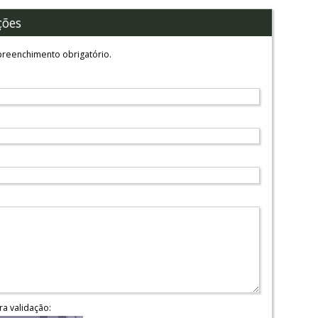
ções
reenchimento obrigatório.
ra validação: