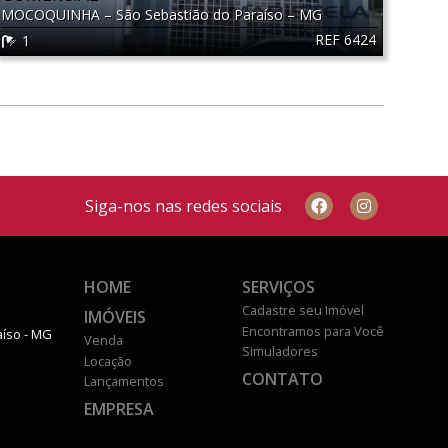
MOCOQUINHA
–
São Sebastião do Paraíso
–
MG
REF 6424
1
Siga-nos nas redes sociais
HOME
SERVIÇOS
Cadastre seu Imóvel
IMÓVEIS
Encontramos para Você
aíso - MG
Venda
Simuladores
Locação
CONTATO
Lançamentos
EMPRESA