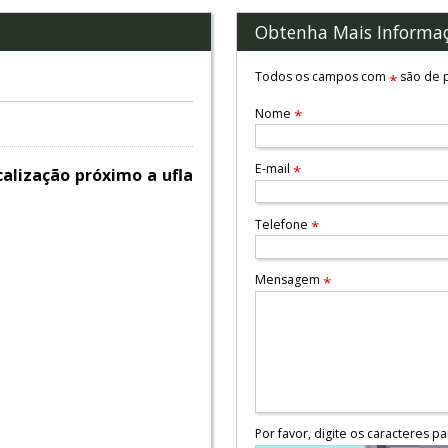
Obtenha Mais Informa
Todos os campos com
são de p
*
Nome
*
E-mail
*
calização próximo a ufla
Telefone
*
Mensagem
*
Por favor, digite os caracteres pa