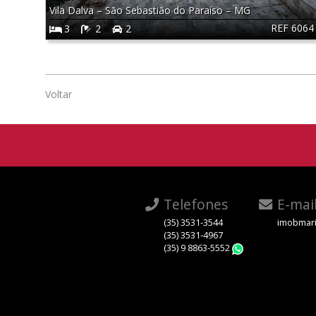
Vila Dalva
–
São Sebastião do Paraíso
–
MG
REF 6064
3
2
2
Voltar
Telefones
E-mai
(35) 3531-3544
imobmari
(35) 3531-4967
(35) 9 8863-5552
WhatsApp