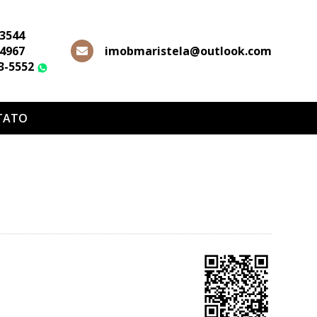
-3544
-4967
imobmaristela@outlook.com
63-5552
WhatsApp
TATO