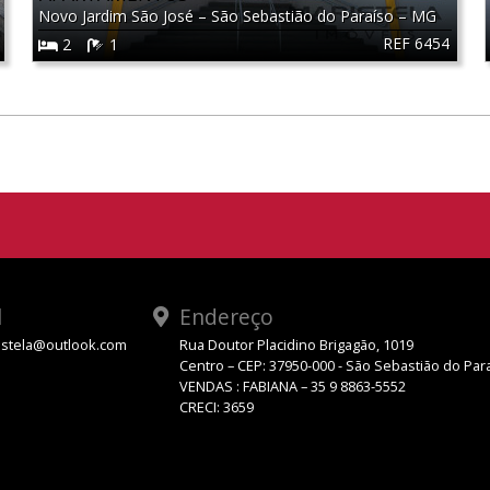
Novo Jardim São José
–
São Sebastião do Paraíso
–
MG
REF 6454
2
1
l
Endereço
stela@outlook.com
Rua Doutor Placidino Brigagão, 1019
Centro – CEP: 37950-000 - São Sebastião do Par
VENDAS : FABIANA – 35 9 8863-5552
CRECI: 3659