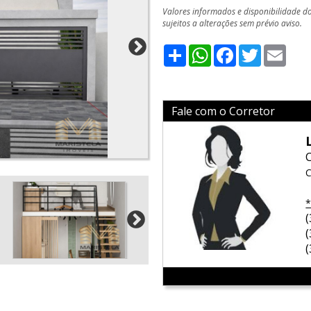
Valores informados e disponibilidade d
sujeitos a alterações sem prévio aviso.
Share
WhatsApp
Facebook
Twitter
Emai
Fale com o Corretor
C
*