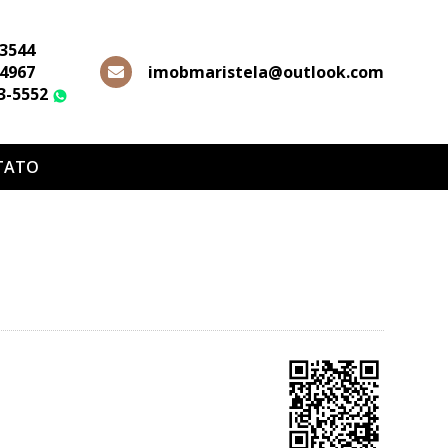
-3544
-4967
imobmaristela@outlook.com
63-5552
WhatsApp
TATO