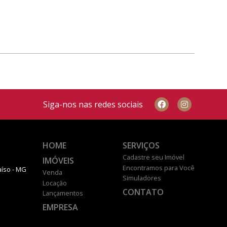
Siga-nos nas redes sociais
HOME
SERVIÇOS
Cadastre seu Imóvel
IMÓVEIS
Encontramos para Você
aíso - MG
Venda
Simuladores
Locação
CONTATO
Lançamentos
EMPRESA