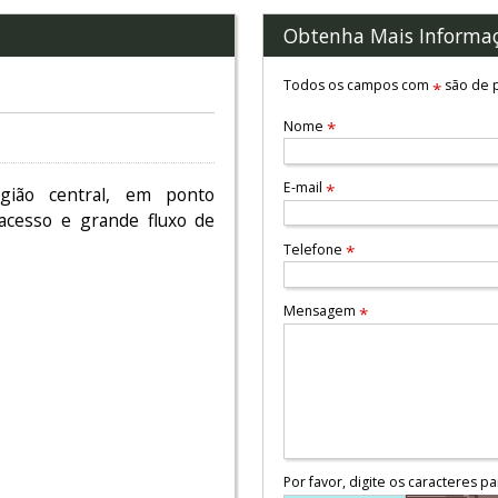
Obtenha Mais Informa
Todos os campos com
são de p
*
Nome
*
E-mail
*
egião central, em ponto
 acesso e grande fluxo de
Telefone
*
Mensagem
*
Por favor, digite os caracteres pa