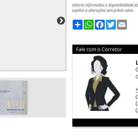
Valores informados e disponibilidade d
sujeitos a alterações sem prévio aviso.
Share
WhatsApp
Facebook
Twitter
Emai
Fale com o Corretor
C
*