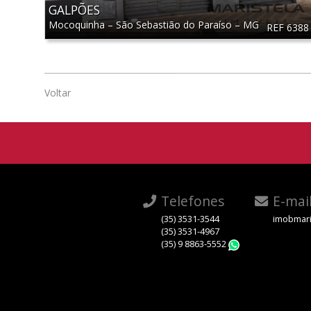
GALPÕES
Mocoquinha
–
São Sebastião do Paraíso
–
MG
REF 6388
Voltar
Telefones
E-mai
(35) 3531-3544
imobmari
(35) 3531-4967
(35) 9 8863-5552
WhatsApp