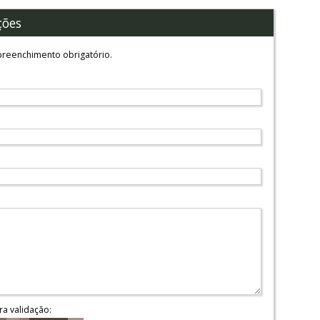
ções
reenchimento obrigatório.
ra validação: