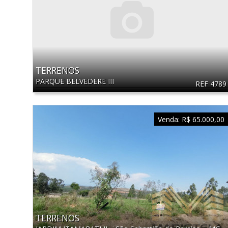
TERRENOS
PARQUE BELVEDERE III
REF 4789
Venda:
R$ 65.000,00
TERRENOS