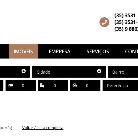
(35) 3531
(35) 3531
(35) 9 88
IMÓVEIS
EMPRESA
SERVIÇOS
CON
Cidade
Bairro
Cidade
Bairro
Quartos
Suítes
Vagas
Referência
ado(s)
Voltar à lista completa