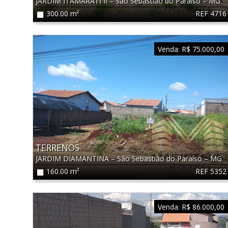
JARDIM ITAMARATI II
–
São Sebastião do Paraíso
–
MG
REF 4716
300.00 m²
Venda:
R$ 75.000,00
TERRENOS
JARDIM DIAMANTINA
–
São Sebastião do Paraíso
–
MG
REF 5352
160.00 m²
Venda:
R$ 86.000,00