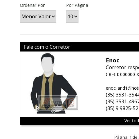
Ordenar Por
Por Página
Fale com o Corretor
Enoc
Corretor resp
CRECI: 000000-
enoc_and1@hot
(35) 3531-354
(35) 3531-496
(35) 9 9825-5
Ver to
Página: 1 de 