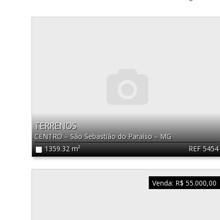
TERRENOS
CENTRO
–
São Sebastião do Paraíso
–
MG
REF 5454
1359.32 m²
Venda:
R$ 55.000,00