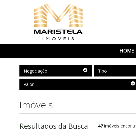
HOME
Negociação
Tipo
Negociação
Tipo
Valor
Valor
Imóveis
Resultados da Busca
47
imóveis encontr