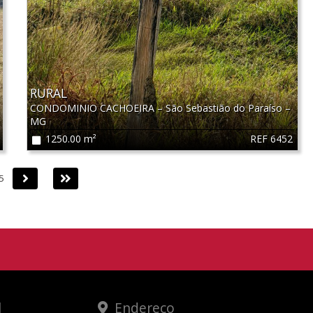
RURAL
CONDOMINIO CACHOEIRA
–
São Sebastião do Paraíso
–
MG
REF 6452
1250.00 m²
Próxima
Última
5
l
Endereço