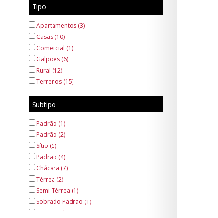
Tipo
Apartamentos (3)
Casas (10)
Comercial (1)
Galpões (6)
Rural (12)
Terrenos (15)
Subtipo
Padrão (1)
Padrão (2)
Sítio (5)
Padrão (4)
Chácara (7)
Térrea (2)
Semi-Térrea (1)
Sobrado Padrão (1)
Comercial (6)