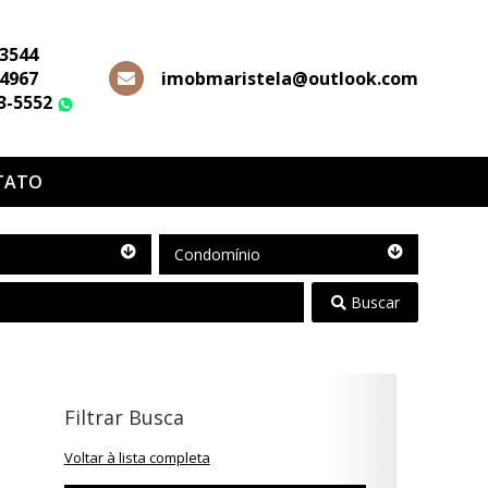
-3544
-4967
imobmaristela@outlook.com
63-5552
WhatsApp
TATO
Condomínio
Condomínio
Buscar
Filtrar Busca
Voltar à lista completa