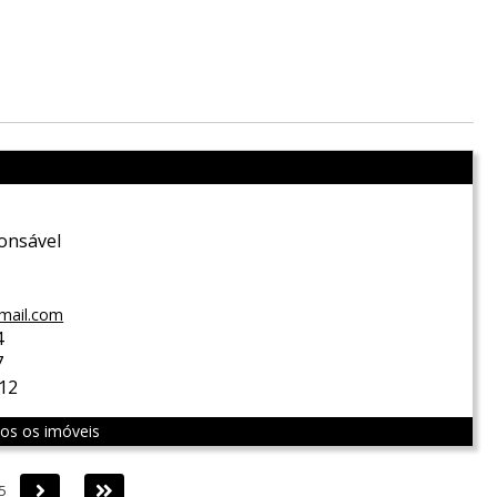
onsável
X
mail.com
4
7
212
dos os imóveis
Próxima
Última
5