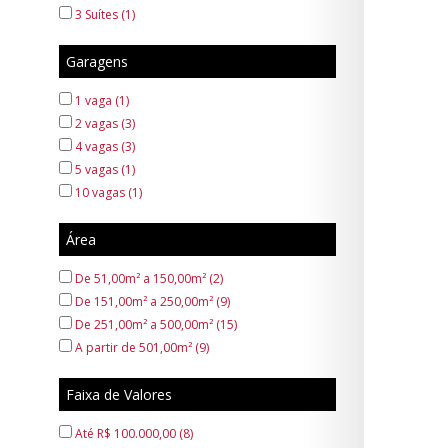
3 Suítes (1)
PARQUE BELVEDERE III (2)
PORTAL DOS IPÊS (1)
Garagens
Parque Belvedere (1)
RESIDENCIAL NOVO SAN GENARO (1)
1 vaga (1)
RURAL (1)
2 vagas (3)
SÃO JOSE (1)
4 vagas (3)
SÃO JUDAS TADEU (1)
5 vagas (1)
VILA HELENA (1)
10 vagas (1)
VILA SANTA MARIA (1)
Vila Muschioni (1)
Área
De 51,00m² a 150,00m² (2)
De 151,00m² a 250,00m² (9)
De 251,00m² a 500,00m² (15)
A partir de 501,00m² (9)
Faixa de Valores
Até R$ 100.000,00 (8)