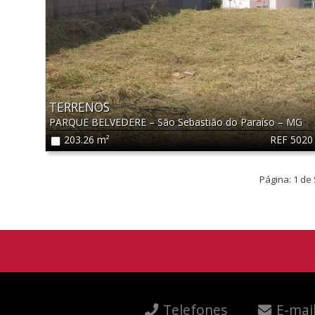
TERRENOS
PARQUE BELVEDERE
–
São Sebastião do Paraíso
–
MG
REF 5020
203.26 m²
Página: 1 de 
Telefones
E-mai