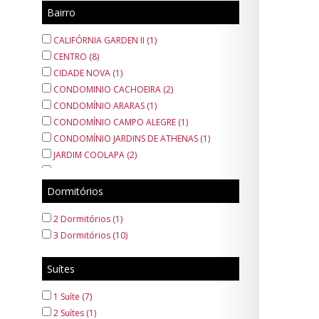
Área (3)
Bairro
CALIFÓRNIA GARDEN II (1)
CENTRO (8)
CIDADE NOVA (1)
CONDOMINIO CACHOEIRA (2)
CONDOMÍNIO ARARAS (1)
CONDOMÍNIO CAMPO ALEGRE (1)
CONDOMÍNIO JARDINS DE ATHENAS (1)
JARDIM COOLAPA (2)
JARDIM DIAMANTINA (1)
JARDIM EUROPA (1)
Dormitórios
JARDIM INDEPENDÊNCIA (1)
2 Dormitórios (1)
JARDIM ITAMARATI II (1)
3 Dormitórios (10)
JARDIM MEDITERRANEE (1)
JARDIM MEDITERRANÊE (1)
Suítes
MOCOQUINHA (1)
NASCENTE DO PARAÍSO (1)
1 Suíte (7)
Nova Ribeirânia (1)
2 Suítes (1)
PARQUE BELVEDERE (3)