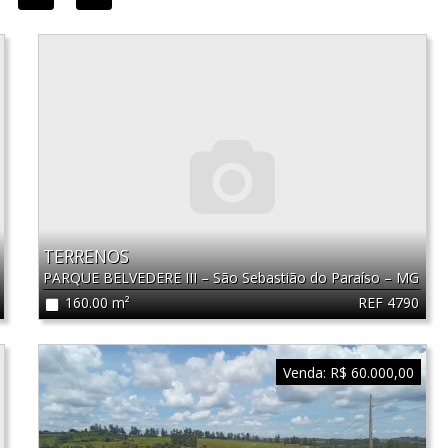
TERRENOS
PARQUE BELVEDERE III
–
São Sebastião do Paraíso
–
MG
REF 4790
160.00 m²
Venda:
R$ 60.000,00