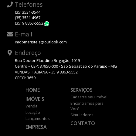
Telefones
(35) 3531-3544
(35) 3531-4967
(35) 9 8863-5552
WhatsApp
E-mail
imobmaristela@outlook.com
Endereço
Rua Doutor Placidino Brigagão, 1019
Centro – CEP: 37950-000 - São Sebastião do Paraíso - MG
VENDAS : FABIANA – 35 9 8863-5552
CRECI: 3659
HOME
SERVIÇOS
Cadastre seu Imóvel
IMÓVEIS
Encontramos para
Venda
Você
Locação
Simuladores
Lançamentos
CONTATO
EMPRESA