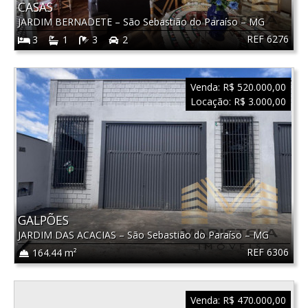
CASAS
JARDIM BERNADETE
–
São Sebastião do Paraíso
–
MG
REF 6276
3
1
3
2
Venda:
R$ 520.000,00
Locação:
R$ 3.000,00
GALPÕES
JARDIM DAS ACACIAS
–
São Sebastião do Paraíso
–
MG
REF 6306
164.44 m²
Venda:
R$ 470.000,00