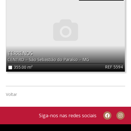
TERRENOS
CENTRO
–
São Sebastião do Paraíso
–
MG
REF 5594
355.00 m²
Voltar
Siga-nos nas redes sociais