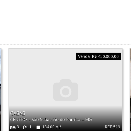
Venda:
R$ 450.000,00
CASAS
CENTRO
–
São Sebastião do Paraíso
–
MG
REF 519
3
1
184.00 m²