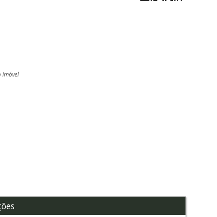
o imóvel
l
ções