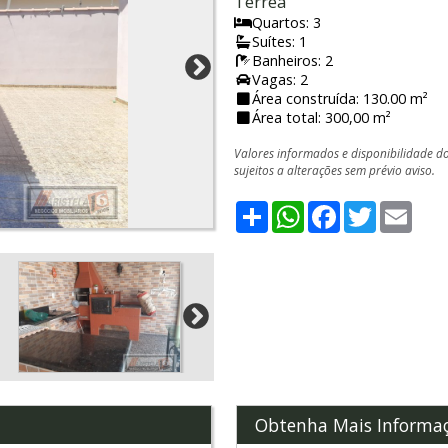
Térrea
Quartos: 3
Suítes: 1
Banheiros: 2
Vagas: 2
Área construída: 130.00 m²
Área total: 300,00 m²
Valores informados e disponibilidade d
sujeitos a alterações sem prévio aviso.
Share
WhatsApp
Facebook
Twitter
Emai
Obtenha Mais Informa