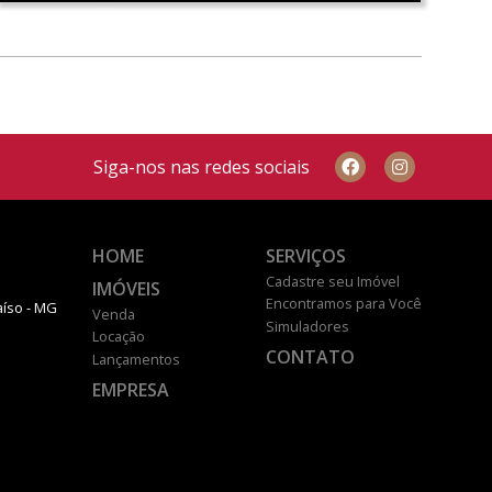
Siga-nos nas redes sociais
HOME
SERVIÇOS
Cadastre seu Imóvel
IMÓVEIS
Encontramos para Você
aíso - MG
Venda
Simuladores
Locação
CONTATO
Lançamentos
EMPRESA