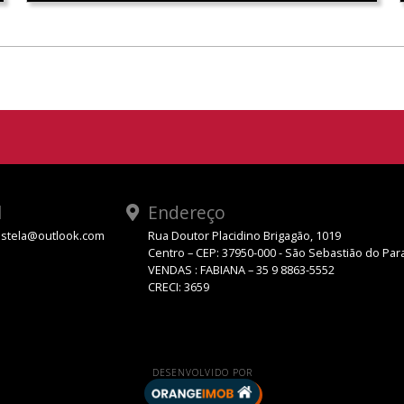
l
Endereço
stela@outlook.com
Rua Doutor Placidino Brigagão, 1019
Centro – CEP: 37950-000 - São Sebastião do Par
VENDAS : FABIANA – 35 9 8863-5552
CRECI: 3659
DESENVOLVIDO POR