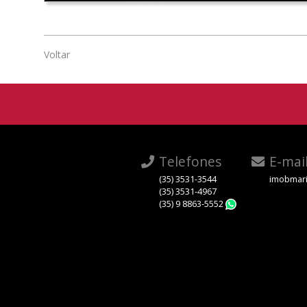
Voltar
Telefones
E-mai
(35) 3531-3544
imobmari
(35) 3531-4967
(35) 9 8863-5552
WhatsApp