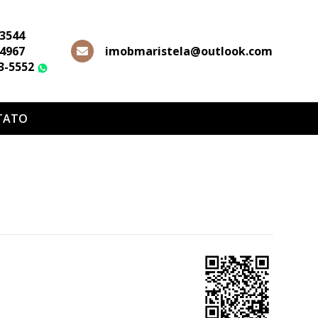
-3544
-4967
imobmaristela@outlook.com
63-5552
WhatsApp
TATO