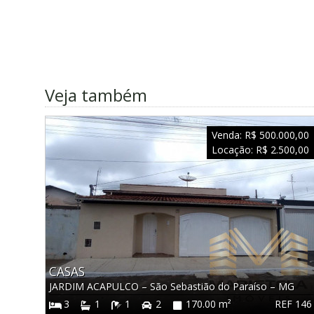
Veja também
Venda:
R$ 500.000,00
Locação:
R$ 2.500,00
CASAS
JARDIM ACAPULCO
–
São Sebastião do Paraíso
–
MG
REF 146
3
1
1
2
170.00 m²