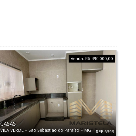
Venda:
R$ 490.000,00
CASAS
VILA VERDE
–
São Sebastião do Paraíso
–
MG
REF 6393