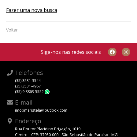
Fazer uma nova busca
Voltar
Siga-nos nas redes sociais
Telefones
(35) 3531-3544
(35) 3531-4967
(35) 9 8863-5552
WhatsApp
E-mail
imobmaristela@outlook.com
Endereço
Rua Doutor Placidino Brigagão, 1019
Centro – CEP: 37950-000 - São Sebastião do Paraíso - MG