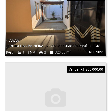
CASAS
JARDIM DAS PAINEIRAS
–
São Sebastião do Paraíso
–
MG
REF 5051
3
1
4
2
320.00 m²
Venda:
R$ 800.000,00