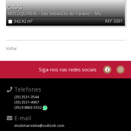
CASAS
MOCOQUINHA
–
São Sebastião do Paraíso
–
MG
REF 3201
342.92 m²
Voltar
Siga-nos nas redes sociais
Telefones
(35) 3531-3544
(35) 3531-4967
(35) 9 8863-5552
WhatsApp
E-mail
imobmaristela@outlook.com