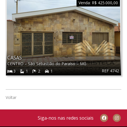
Venda:
R$ 425.000,00
CASAS
CENTRO
–
São Sebastião do Paraíso
–
MG
REF 4742
3
1
2
1
Voltar
Siga-nos nas redes sociais