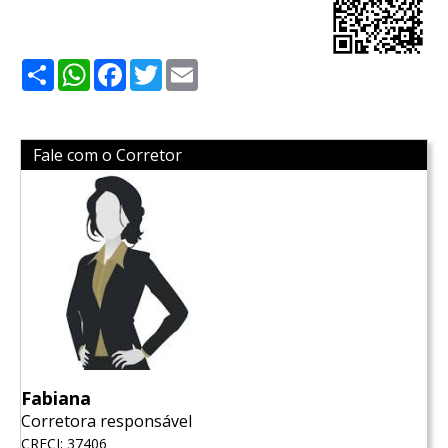
Share
WhatsApp
Facebook
Twitter
Email
Fale com o Corretor
Fabiana
Corretora responsável
CRECI: 37406