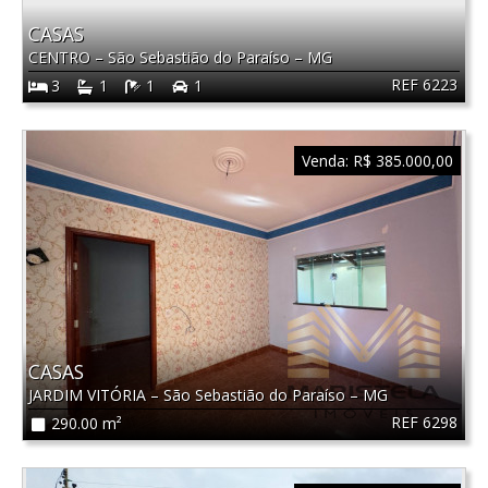
CASAS
CENTRO
–
São Sebastião do Paraíso
–
MG
REF 6223
3
1
1
1
Venda:
R$ 385.000,00
CASAS
JARDIM VITÓRIA
–
São Sebastião do Paraíso
–
MG
REF 6298
290.00 m²