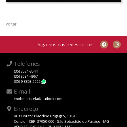
Voltar
Siga-nos nas redes sociais
Telefones
(35) 3531-3544
(35) 3531-4967
(35) 9 8863-5552
WhatsApp
E-mail
imobmaristela@outlook.com
Endereço
Rua Doutor Placidino Brigagão, 1019
Centro – CEP: 37950-000 - São Sebastião do Paraíso - MG
VENDAS : FABIANA – 35 9 8863-5552