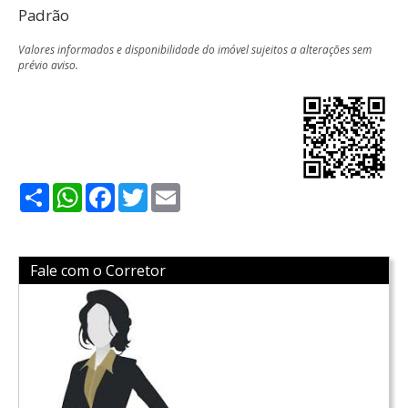
Padrão
Valores informados e disponibilidade do imóvel sujeitos a alterações sem
prévio aviso.
Share
WhatsApp
Facebook
Twitter
Email
Fale com o Corretor