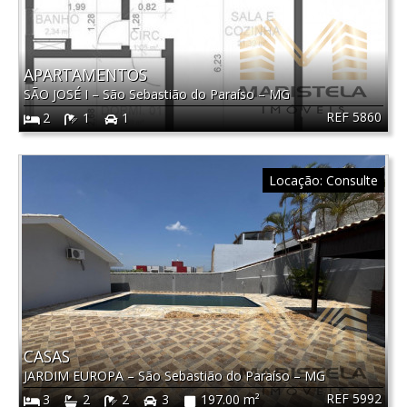
APARTAMENTOS
SÃO JOSÉ I
–
São Sebastião do Paraíso
–
MG
REF 5860
2
1
1
Locação:
Consulte
CASAS
JARDIM EUROPA
–
São Sebastião do Paraíso
–
MG
REF 5992
3
2
2
3
197.00 m²