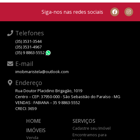
Siga-nos nas redes sociais
Telefones
(35) 3531-3544
(35) 3531-4967
(35) 9 8863-5552
WhatsApp
E-mail
imobmaristela@outlook.com
Endereço
Rua Doutor Placidino Brigagão, 1019
Centro – CEP: 37950-000 - São Sebastião do Paraíso - MG
VENDAS : FABIANA – 35 9 8863-5552
CRECI: 3659
HOME
SERVIÇOS
Cadastre seu Imóvel
IMÓVEIS
Encontramos para
Venda