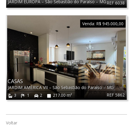
JARDIM EUROPA
–
São Sebastião do Paraíso
–
MG
REF 6038
Venda:
R$ 945.000,00
CASAS
JARDIM AMÉRICA VII
–
São Sebastião do Paraíso
–
MG
REF 5862
3
1
2
217.00 m²
Voltar