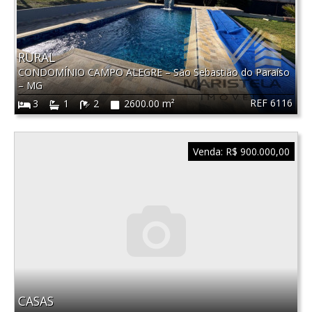
RURAL
CONDOMÍNIO CAMPO ALEGRE
–
São Sebastião do Paraíso
–
MG
REF 6116
3
1
2
2600.00 m²
Venda:
R$ 900.000,00
CASAS