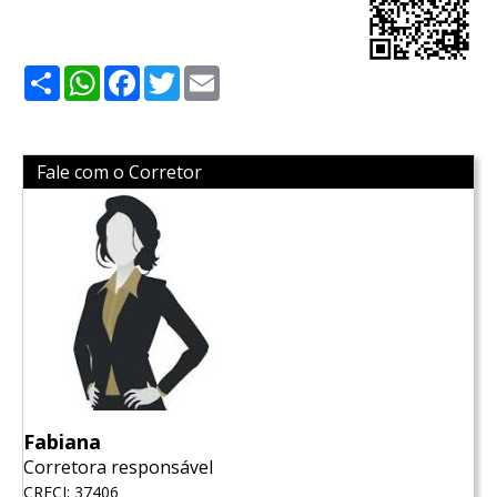
Share
WhatsApp
Facebook
Twitter
Email
Fale com o Corretor
Fabiana
Corretora responsável
CRECI: 37406