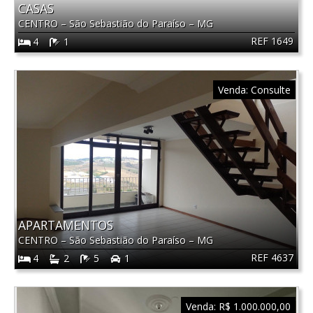
CASAS
CENTRO
–
São Sebastião do Paraíso
–
MG
REF 1649
4
1
Venda:
Consulte
APARTAMENTOS
CENTRO
–
São Sebastião do Paraíso
–
MG
REF 4637
4
2
5
1
Venda:
R$ 1.000.000,00