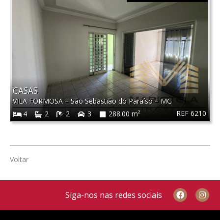
CASAS
VILA FORMOSA
–
São Sebastião do Paraíso
–
MG
REF 6210
4
2
2
3
288.00 m²
Voltar
Siga-nos nas redes sociais