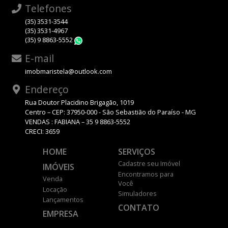
Telefones
(35) 3531-3544
(35) 3531-4967
(35) 9 8863-5552
WhatsApp
E-mail
imobmaristela@outlook.com
Endereço
Rua Doutor Placidino Brigagão, 1019
Centro – CEP: 37950-000 - São Sebastião do Paraíso - MG
VENDAS : FABIANA – 35 9 8863-5552
CRECI: 3659
HOME
SERVIÇOS
Cadastre seu Imóvel
IMÓVEIS
Encontramos para
Venda
Você
Locação
Simuladores
Lançamentos
CONTATO
EMPRESA