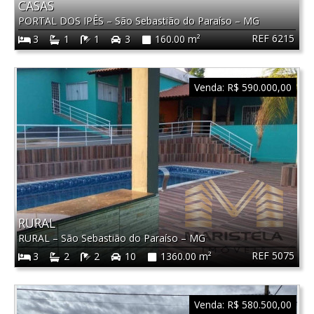
CASAS
PORTAL DOS IPÊS
–
São Sebastião do Paraíso
–
MG
REF 6215
3
1
1
3
160.00 m²
Venda:
R$ 590.000,00
RURAL
RURAL
–
São Sebastião do Paraíso
–
MG
REF 5075
3
2
2
10
1360.00 m²
Venda:
R$ 580.500,00