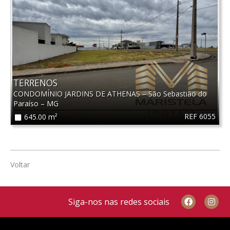
TERRENOS
CONDOMÍNIO JARDINS DE ATHENAS
–
São Sebastião do
Paraíso
–
MG
REF 6055
645.00 m²
Voltar
Siga-nos nas redes sociais