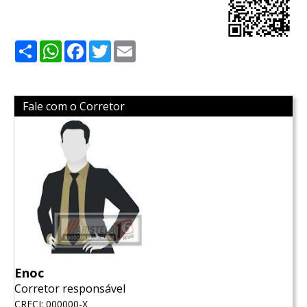
Share
WhatsApp
Facebook
Twitter
Email
Fale com o Corretor
Enoc
Corretor responsável
CRECI: 000000-X