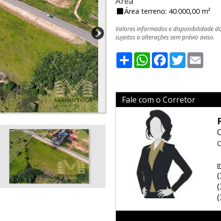
Área
Área terreno: 40.000,00 m²
Valores informados e disponibilidade d
sujeitos a alterações sem prévio aviso.
Share
WhatsApp
Facebook
Twitter
Emai
Fale com o Corretor
C
i