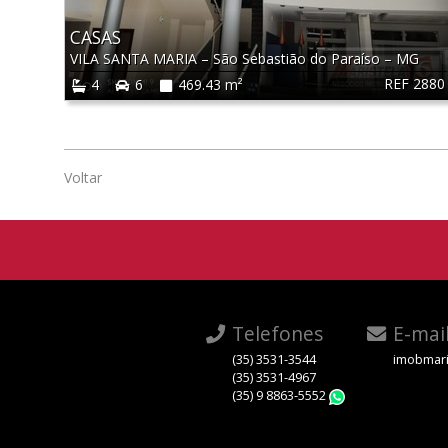
CASAS
VILA SANTA MARIA
–
São Sebastião do Paraíso
–
MG
REF 2880
4
6
469.43 m²
Voltar
Telefones
E-mai
(35) 3531-3544
imobmari
(35) 3531-4967
(35) 9 8863-5552
WhatsApp