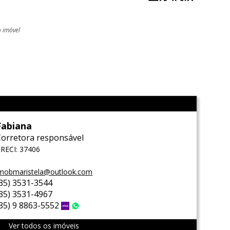
o imóvel
l
Fabiana
Corretora responsável
RECI: 37406
mobmaristela@outlook.com
(35) 3531-3544
(35) 3531-4967
(35) 9 8863-5552
Vivo
WhatsApp
Ver todos os imóveis