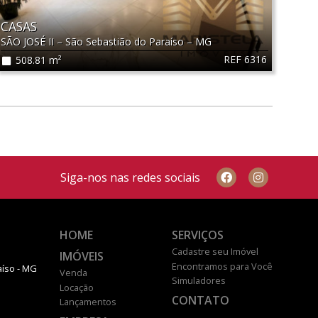
CASAS
SÃO JOSÉ II
–
São Sebastião do Paraíso
–
MG
REF 6316
508.81 m²
Siga-nos nas redes sociais
HOME
SERVIÇOS
Cadastre seu Imóvel
IMÓVEIS
Encontramos para Você
aíso - MG
Venda
Simuladores
Locação
CONTATO
Lançamentos