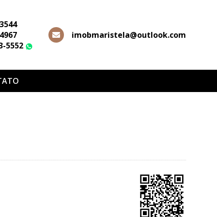
-3544
-4967
imobmaristela@outlook.com
63-5552
WhatsApp
TATO