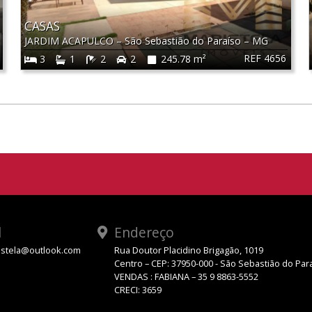
CASAS
JARDIM ACAPULCO
–
São Sebastião do Paraíso
–
MG
REF 4656
3
1
2
2
245.78 m²
l
Endereço
stela@outlook.com
Rua Doutor Placidino Brigagão, 1019
Centro – CEP: 37950-000 - São Sebastião do Par
VENDAS : FABIANA – 35 9 8863-5552
CRECI: 3659