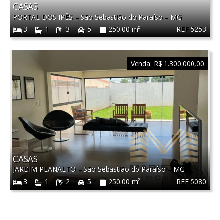
CASAS
PORTAL DOS IPÊS
–
São Sebastião do Paraíso
–
MG
REF 5253
3
1
3
5
250.00 m²
Venda:
R$ 1.300.000,00
CASAS
JARDIM PLANALTO
–
São Sebastião do Paraíso
–
MG
REF 5080
3
1
2
5
250.00 m²