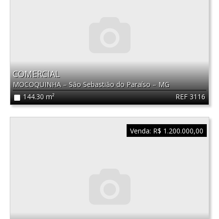
COMERCIAL
MOCOQUINHA
–
São Sebastião do Paraíso
–
MG
REF 3116
144.30 m²
Venda:
R$ 1.200.000,00