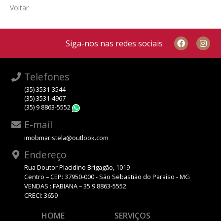
Voltar
Siga-nos nas redes sociais
Telefones
(35) 3531-3544
(35) 3531-4967
(35) 9 8863-5552
WhatsApp
E-mail
imobmaristela@outlook.com
Endereço
Rua Doutor Placidino Brigagão, 1019
Centro – CEP: 37950-000 - São Sebastião do Paraíso - MG
VENDAS : FABIANA – 35 9 8863-5552
CRECI: 3659
HOME
SERVIÇOS