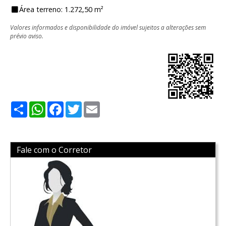
Área terreno: 1.272,50 m²
Valores informados e disponibilidade do imóvel sujeitos a alterações sem
prévio aviso.
Share
WhatsApp
Facebook
Twitter
Email
Fale com o Corretor