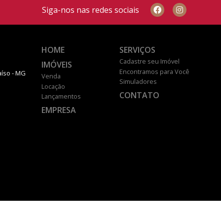
Siga-nos nas redes sociais
HOME
SERVIÇOS
Cadastre seu Imóvel
IMÓVEIS
Encontramos para Você
aíso - MG
Venda
Simuladores
Locação
CONTATO
Lançamentos
EMPRESA