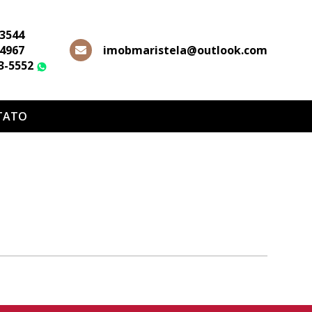
-3544
-4967
imobmaristela@outlook.com
63-5552
WhatsApp
TATO