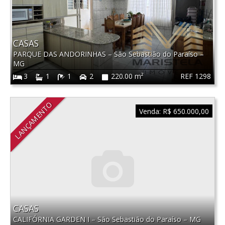
CASAS
PARQUE DAS ANDORINHAS
–
São Sebastião do Paraíso
–
MG
REF 1298
3
1
1
2
220.00 m²
LANÇAMENTO
Venda:
R$ 650.000,00
CASAS
CALIFÓRNIA GARDEN I
–
São Sebastião do Paraíso
–
MG