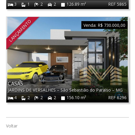
REF 5865
3
1
2
2
126.89 m²
LANÇAMENTO
Venda:
R$ 730.000,00
CASAS
JARDINS DE VERSALHES
–
São Sebastião do Paraíso
–
MG
REF 6296
4
2
2
2
156.10 m²
Voltar