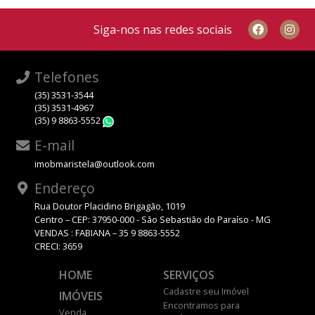
Siga-nos nas redes sociais
Telefones
(35) 3531-3544
(35) 3531-4967
(35) 9 8863-5552
WhatsApp
E-mail
imobmaristela@outlook.com
Endereço
Rua Doutor Placidino Brigagão, 1019
Centro – CEP: 37950-000 - São Sebastião do Paraíso - MG
VENDAS : FABIANA – 35 9 8863-5552
CRECI: 3659
HOME
SERVIÇOS
Cadastre seu Imóvel
IMÓVEIS
Encontramos para
Venda