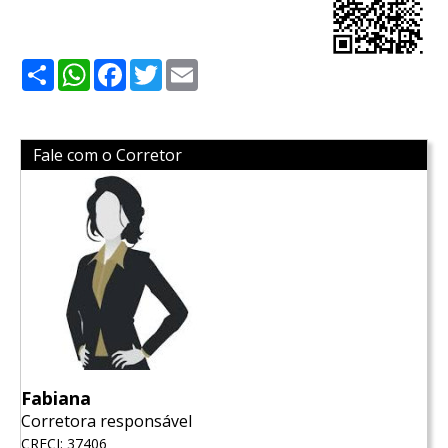
Share
WhatsApp
Facebook
Twitter
Email
Fale com o Corretor
Fabiana
Corretora responsável
CRECI: 37406