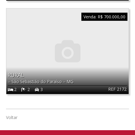
Venda:
R$ 700.000,00
RURAL
–
São Sebastião do Paraíso
–
MG
REF 2172
2
2
3
Voltar