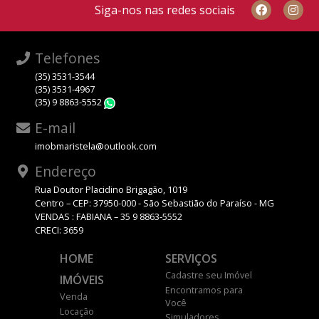
Siga-nos nas redes sociais
Telefones
(35) 3531-3544
(35) 3531-4967
(35) 9 8863-5552
WhatsApp
E-mail
imobmaristela@outlook.com
Endereço
Rua Doutor Placidino Brigagão, 1019
Centro – CEP: 37950-000 - São Sebastião do Paraíso - MG
VENDAS : FABIANA – 35 9 8863-5552
CRECI: 3659
HOME
SERVIÇOS
Cadastre seu Imóvel
IMÓVEIS
Encontramos para
Venda
Você
Locação
Simuladores