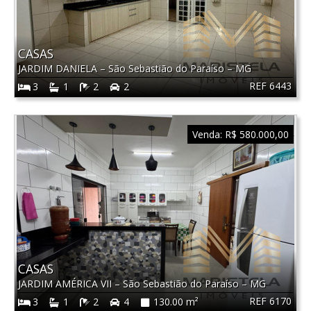
CASAS
JARDIM DANIELA
–
São Sebastião do Paraíso
–
MG
REF 6443
3
1
2
2
Venda:
R$ 580.000,00
CASAS
JARDIM AMÉRICA VII
–
São Sebastião do Paraíso
–
MG
REF 6170
3
1
2
4
130.00 m²