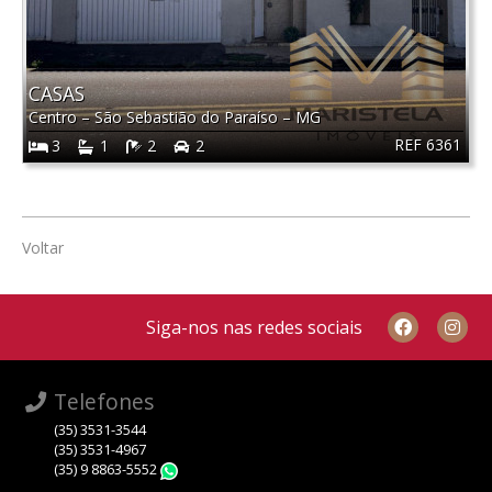
CASAS
Centro
–
São Sebastião do Paraíso
–
MG
REF 6361
3
1
2
2
Voltar
Siga-nos nas redes sociais
Telefones
(35) 3531-3544
(35) 3531-4967
(35) 9 8863-5552
WhatsApp