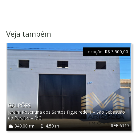
Veja também
Locação:
R$ 3.500,00
GALPÕES
Jardim Rosentina dos Santos Figueiredo 1
–
São Sebastião
do Paraíso
–
MG
REF 6117
340.00 m²
4.50 m