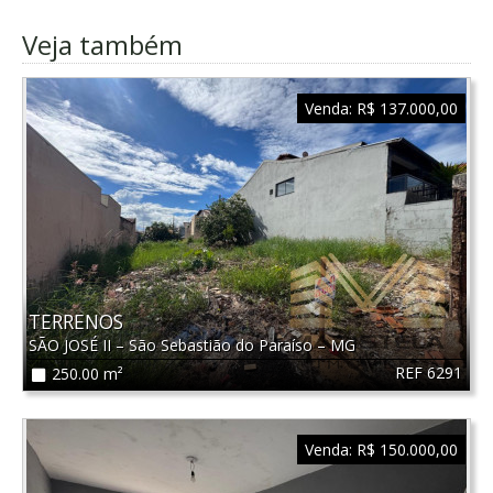
Veja também
Venda:
R$ 137.000,00
TERRENOS
SÃO JOSÉ II
–
São Sebastião do Paraíso
–
MG
REF 6291
250.00 m²
Venda:
R$ 150.000,00