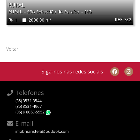
RURAL
RURAL
–
São Sebastião do Paraíso
–
MG
REF 782
1
2000.00 m²
Voltar
Siga-nos nas redes sociais
Telefones
(35) 3531-3544
(35) 3531-4967
(35) 9 8863-5552
WhatsApp
E-mail
imobmaristela@outlook.com