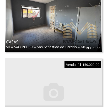
CASAS
VILA SÃO PEDRO
–
São Sebastião do Paraíso
–
MG
REF 6366
Venda:
R$ 150.000,00