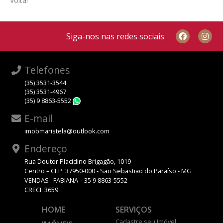
Voltar
Siga-nos nas redes sociais
Telefones
(35) 3531-3544
(35) 3531-4967
(35) 9 8863-5552
WhatsApp
E-mail
imobmaristela@outlook.com
Endereço
Rua Doutor Placidino Brigagão, 1019
Centro – CEP: 37950-000 - São Sebastião do Paraíso - MG
VENDAS : FABIANA – 35 9 8863-5552
CRECI: 3659
HOME
SERVIÇOS
Cadastre seu Imóvel