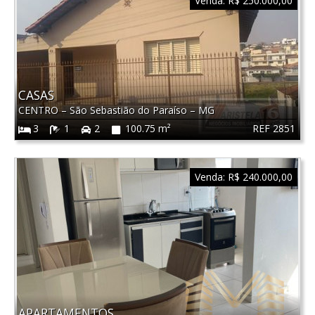
Venda:
R$ 250.000,00
CASAS
CENTRO
–
São Sebastião do Paraíso
–
MG
REF 2851
3
1
2
100.75 m²
Venda:
R$ 240.000,00
APARTAMENTOS