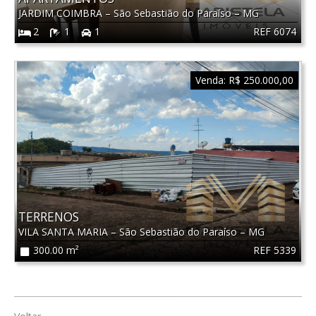
JARDIM COIMBRA
–
São Sebastião do Paraíso
–
MG
REF 6074
2
1
1
Venda:
R$ 250.000,00
TERRENOS
VILA SANTA MARIA
–
São Sebastião do Paraíso
–
MG
REF 5339
300.00 m²