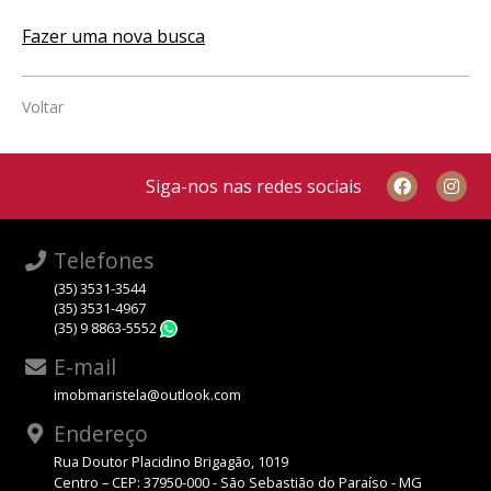
Fazer uma nova busca
Voltar
Siga-nos nas redes sociais
Telefones
(35) 3531-3544
(35) 3531-4967
(35) 9 8863-5552
WhatsApp
E-mail
imobmaristela@outlook.com
Endereço
Rua Doutor Placidino Brigagão, 1019
Centro – CEP: 37950-000 - São Sebastião do Paraíso - MG