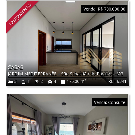
LANÇAMENTO
Venda:
R$ 780.000,00
CASAS
JARDIM MEDITERRANÊE
–
São Sebastião do Paraíso
–
MG
REF 6341
3
1
2
4
175.00 m²
Venda:
Consulte