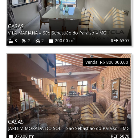
CASAS
VILA MARIANA
–
São Sebastião do Paraíso
–
MG
REF 6307
3
2
2
200.00 m²
Venda:
R$ 800.000,00
CASAS
JARDIM MORADA DO SOL
–
São Sebastião do Paraíso
–
MG
REF 5670
370.00 m²