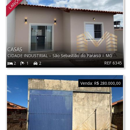
CASAS
CIDADE INDUSTRIAL
–
São Sebastião do Paraíso
–
MG
REF 6345
2
1
2
Venda:
R$ 280.000,00