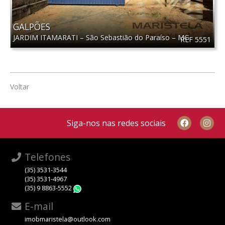
GALPÕES
JARDIM ITAMARATI
–
São Sebastião do Paraíso
–
MG
REF 5551
Voltar
Siga-nos nas redes sociais
Telefones
(35) 3531-3544
(35) 3531-4967
(35) 9 8863-5552
WhatsApp
E-mail
imobmaristela@outlook.com