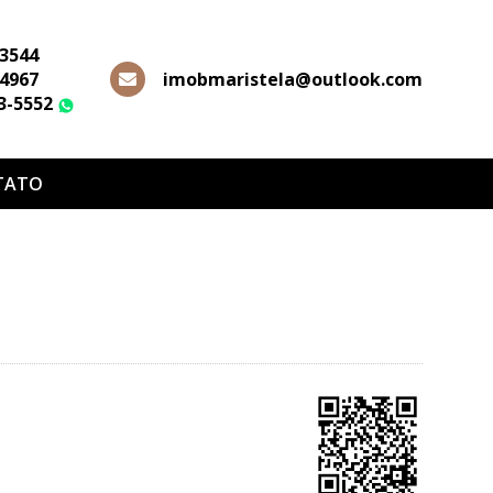
-3544
-4967
imobmaristela@outlook.com
63-5552
WhatsApp
TATO