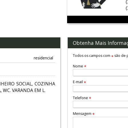
Obtenha Mais Informa
Todos os campos com
são de p
*
residencial
Nome
*
E-mail
*
NHEIRO SOCIAL, COZINHA
 WC. VARANDA EM L.
Telefone
*
Mensagem
*