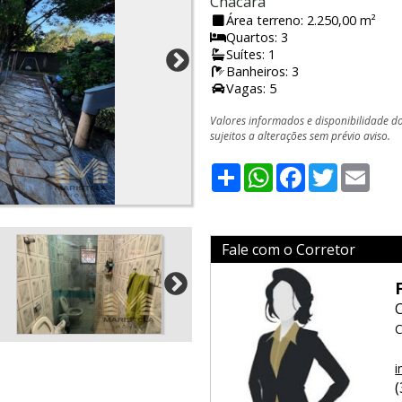
Chácara
Área terreno: 2.250,00 m²
Quartos: 3
Suítes: 1
Banheiros: 3
Vagas: 5
Valores informados e disponibilidade d
sujeitos a alterações sem prévio aviso.
Share
WhatsApp
Facebook
Twitter
Emai
Fale com o Corretor
C
i