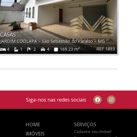
CASAS
JARDIM COOLAPA
–
São Sebastião do Paraíso
–
MG
REF 1893
4
1
2
4
169.23 m²
Siga-nos nas redes sociais
HOME
SERVIÇOS
Cadastre seu Imóvel
IMÓVEIS