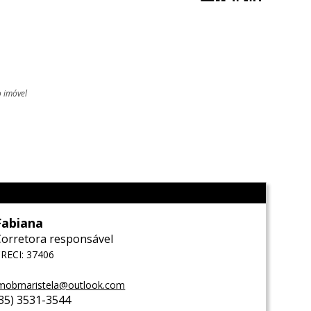
o imóvel
l
Fabiana
Corretora responsável
RECI: 37406
mobmaristela@outlook.com
(35) 3531-3544