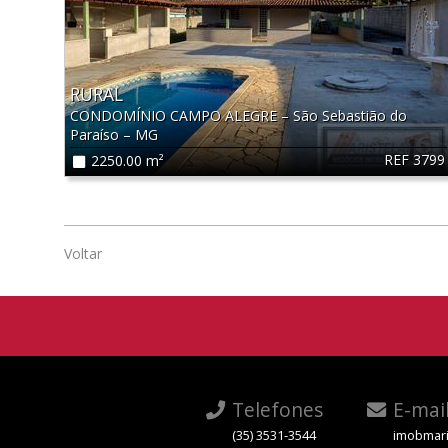
RURAL
CONDOMÍNIO CAMPO ALEGRE
–
São Sebastião do
Paraíso
–
MG
REF 3799
2250.00 m²
Voltar
Telefones
E-mai
(35) 3531-3544
imobmari