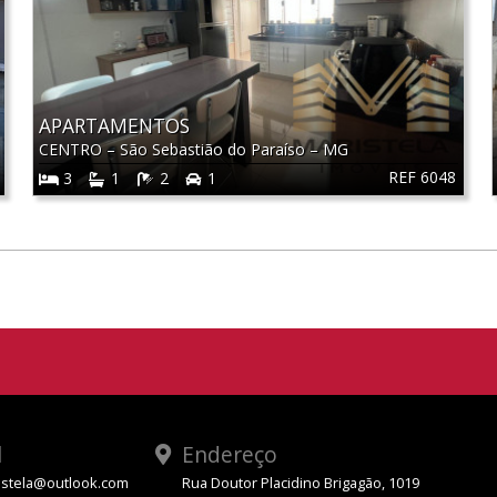
APARTAMENTOS
CENTRO
–
São Sebastião do Paraíso
–
MG
REF 6048
3
1
2
1
l
Endereço
stela@outlook.com
Rua Doutor Placidino Brigagão, 1019