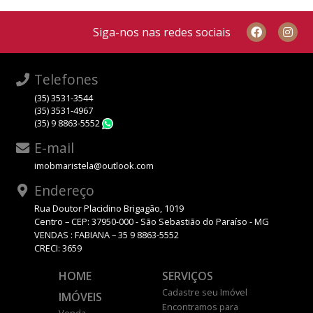
Siga-nos nas redes sociais
Telefones
(35) 3531-3544
(35) 3531-4967
(35) 9 8863-5552
WhatsApp
E-mail
imobmaristela@outlook.com
Endereço
Rua Doutor Placidino Brigagão, 1019
Centro – CEP: 37950-000 - São Sebastião do Paraíso - MG
VENDAS : FABIANA – 35 9 8863-5552
CRECI: 3659
HOME
SERVIÇOS
Cadastre seu Imóvel
IMÓVEIS
Encontramos para