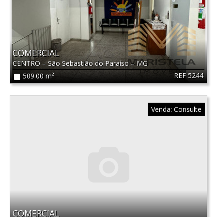
COMERCIAL
CENTRO
–
São Sebastião do Paraíso
–
MG
REF 5244
509.00 m²
Venda:
Consulte
COMERCIAL