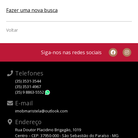
Fazer uma nova busca
Voltar
Siga-nos nas redes sociais
Telefones
(35) 3531-3544
(35) 3531-4967
(35) 9 8863-5552
WhatsApp
E-mail
imobmaristela@outlook.com
Endereço
Rua Doutor Placidino Brigagão, 1019
Centro – CEP: 37950-000 - São Sebastião do Paraíso - MG